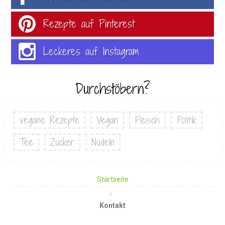
Rezepte auf Pinterest
Leckeres auf Instagram
Durchstöbern?
vegane Rezepte
Vegan
Fleisch
Politik
Tee
Zucker
Nudeln
Startseite
Kontakt