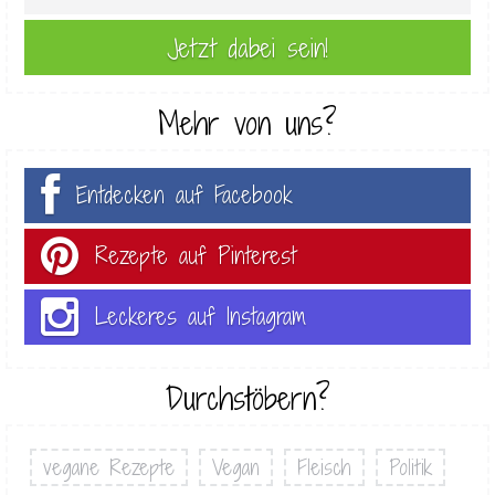
Mehr von uns?
Entdecken auf Facebook
Rezepte auf Pinterest
Leckeres auf Instagram
Durchstöbern?
vegane Rezepte
Vegan
Fleisch
Politik