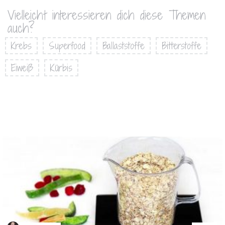
Vielleicht interessieren dich diese Themen
auch?
Krebs
Superfood
Ballaststoffe
Bitterstoffe
Eiweiß
Kürbis