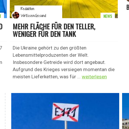
B
Redaktion
T
NEWS
WirEssenGesund
D
MEHR FLÄCHE FÜR DEN TELLER,
WENIGER FÜR DEN TANK
17
Die Ukraine gehört zu den größten
Lebensmittelproduzenten der Welt.
m
Insbesondere Getreide wird dort angebaut.
u
Aufgrund des Krieges versiegen momentan die
meisten Lieferketten, was für ...
weiterlesen