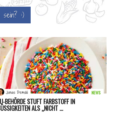
 sein? :)
NEWS
Jonas Demski
U-BEHÖRDE STUFT FARBSTOFF IN
ÜSSIGKEITEN ALS „NICHT ...