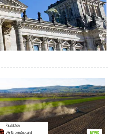
Redaktion
NEWS
WirEssenGesund