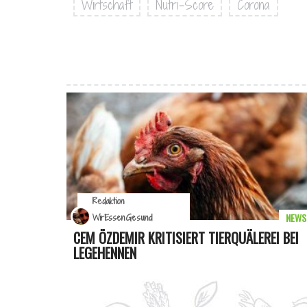
Wirtschaft
Nutri-Score
Corona
Redaktion
NEWS
WirEssenGesund
CEM ÖZDEMIR KRITISIERT TIERQUÄLEREI BEI
LEGEHENNEN