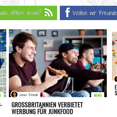
u uns öfters lesen?
Wollen wir Freunde
E
S
S
NEWS
Jonas Demski
-
GROSSBRITANNIEN VERBIETET W
ERBUNG FÜR JUNKFOOD