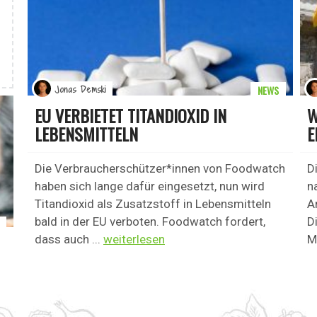
NEWS
Jonas Demski
EU VERBIETET TITANDIOXID IN
W
LEBENSMITTELN
E
Die Verbraucherschützer*innen von Foodwatch
D
haben sich lange dafür eingesetzt, nun wird
n
Titandioxid als Zusatzstoff in Lebensmitteln
A
bald in der EU verboten. Foodwatch fordert,
D
dass auch ...
weiterlesen
M