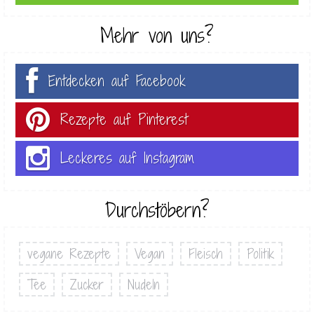
Mehr von uns?
Entdecken auf Facebook
Rezepte auf Pinterest
Leckeres auf Instagram
Durchstöbern?
vegane Rezepte
Vegan
Fleisch
Politik
Tee
Zucker
Nudeln