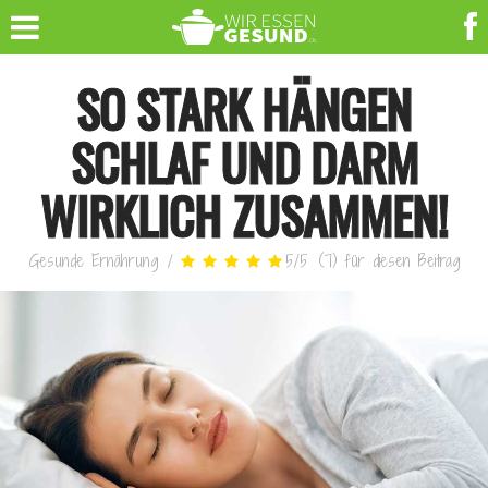
SO STARK HÄNGEN
SCHLAF UND DARM
WIRKLICH ZUSAMMEN!
Gesunde Ernährung
/
5
/
5
(
7
)
für diesen Beitrag