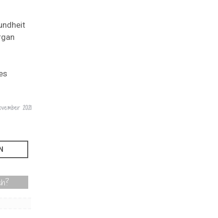
undheit
rgan
es
ovember 2021
ch?