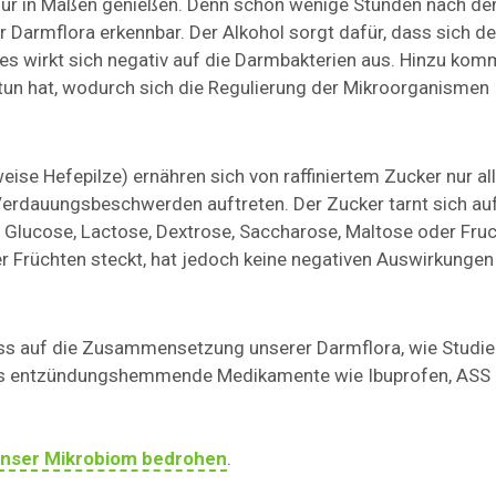
ihn nur in Maßen genießen. Denn schon wenige Stunden nach d
 Darmflora erkennbar. Der Alkohol sorgt dafür, dass sich de
s wirkt sich negativ auf die Darmbakterien aus. Hinzu kom
 tun hat, wodurch sich die Regulierung der Mikroorganismen
eise Hefepilze) ernähren sich von raffiniertem Zucker nur al
Verdauungsbeschwerden auftreten. Der Zucker tarnt sich au
 Glucose, Lactose, Dextrose, Saccharose, Maltose oder Fruc
er Früchten steckt, hat jedoch keine negativen Auswirkungen
luss auf die Zusammensetzung unserer Darmflora, wie Studi
ers entzündungshemmende Medikamente wie Ibuprofen, ASS
nser Mikrobiom bedrohen
.