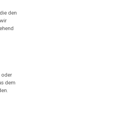
 die den
wir
gehend
e oder
aus dem
den.