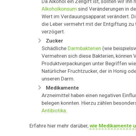
Da Alkohol ein Zellgift ist, sollten wir 
Alkoholkonsum
sind Veränderungen in der
Wert im Verdauungsapparat verändert. Die
die Leber vermehrt mit der Entgiftung zu
verzögert.
Zucker
Schädliche
Darmbakterien
(wie beispielsw
Vermehren sich diese Bakterien, können 
Produktverpackungen unter Begriffen wie
Natürlicher Fruchtzucker, der in Honig od
unseren Darm.
Medikamente
Arzneimittel haben einen negativen Einf
belegen konnten. Hierzu zählen besond
Antibiotika
.
Erfahre hier mehr darüber,
wie Medikamente u