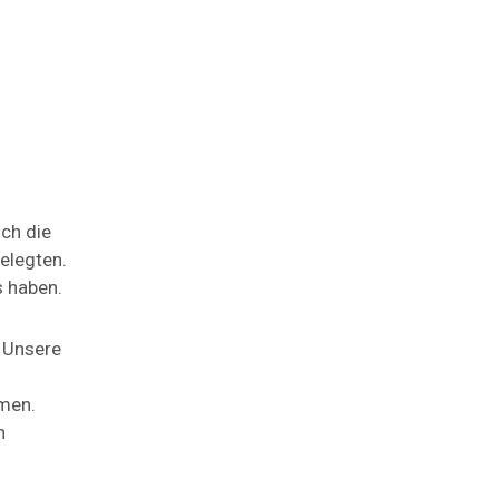
ch die
elegten.
s haben.
 Unsere
mmen.
h