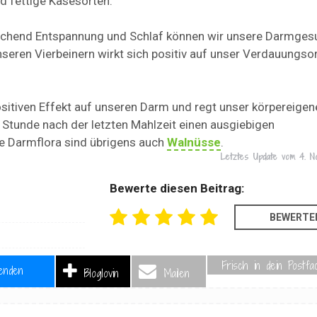
d fettige Käsesorten.
sreichend Entspannung und Schlaf können wir unsere Darmges
seren Vierbeinern wirkt sich positiv auf unser Verdauungso
sitiven Effekt auf unseren Darm und regt unser körpereigen
 Stunde nach der letzten Mahlzeit einen ausgiebigen
e Darmflora sind übrigens auch
Walnüsse
.
Letztes Update vom
4. N
Bewerte diesen Beitrag:
Frisch in dein Postfa
enden
Bloglovin
Mailen