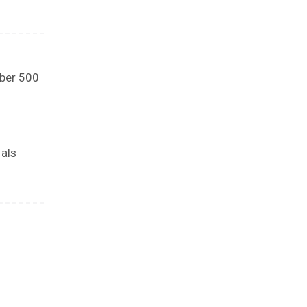
über 500
 als