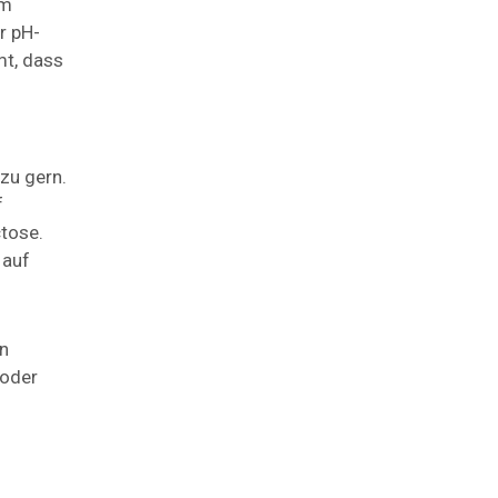
em
r pH-
mt, dass
lzu gern.
f
tose.
 auf
en
 oder