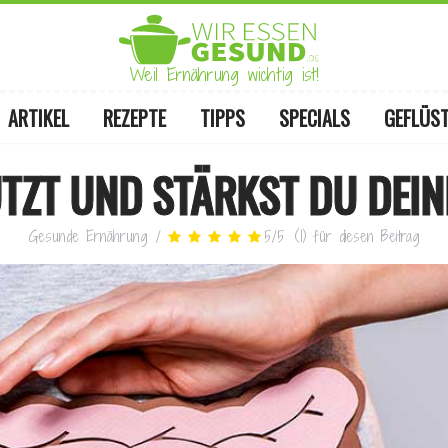
Weil Ernährung wichtig ist!
ARTIKEL
REZEPTE
TIPPS
SPECIALS
GEFLÜS
TZT UND STÄRKST DU DEI
Gesunde Ernährung
/
5
/
5
(
1
)
für diesen Beitrag