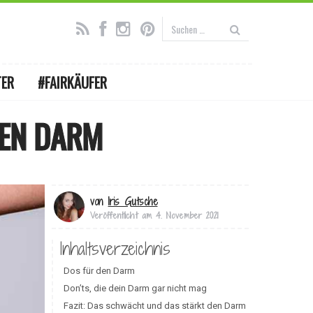
TER
#FAIRKÄUFER
NEN DARM
von
Iris Gutsche
Veröffentlicht am
4. November 2021
Inhaltsverzeichnis
Dos für den Darm
Don’ts, die dein Darm gar nicht mag
Fazit: Das schwächt und das stärkt den Darm