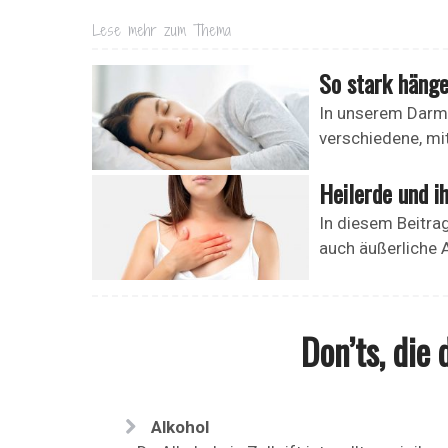
Lese mehr zum Thema
So stark häng
In unserem Darm 
verschiedene, mit
Heilerde und i
In diesem Beitrag
auch äußerliche 
Don’ts, die
Alkohol