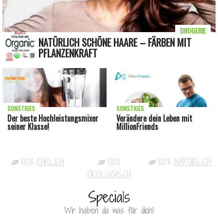
DROGERIE
NATÜRLICH SCHÖNE HAARE – FÄRBEN MIT
PFLANZENKRAFT
SONSTIGES
SONSTIGES
Der beste Hochleistungsmixer
Verändere dein Leben mit
seiner Klasse!
MillionFriends
100%
EHRLICH
100%
100%
NATÜRLICH
ÖKOLOGISCH
Specials
Wir haben da was für dich!