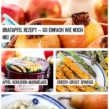
BRATAPFEL REZEPT – SO EINFACH WIE NOCH
NIE!
Kochtöpfchen
APFEL-SCHLEHEN-MARMELADE
CHEESY-CRUST SPARGEL
Redaktion WirEssenGesund
Kochtöpfchen