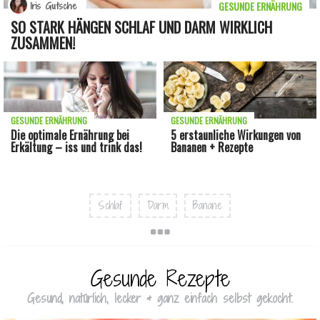
GESUNDE ERNÄHRUNG
Iris Gutsche
SO STARK HÄNGEN SCHLAF UND DARM WIRKLICH
ZUSAMMEN!
GESUNDE ERNÄHRUNG
GESUNDE ERNÄHRUNG
Die optimale Ernährung bei
5 erstaunliche Wirkungen von
Erkältung – iss und trink das!
Bananen + Rezepte
Schlaf
Darm
Banane
Gesunde Rezepte
Gesund, natürlich, lecker & ganz einfach selbst gekocht.