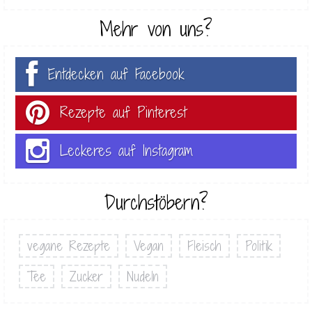
Mehr von uns?
Entdecken auf Facebook
Rezepte auf Pinterest
Leckeres auf Instagram
Durchstöbern?
vegane Rezepte
Vegan
Fleisch
Politik
Tee
Zucker
Nudeln