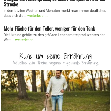
Strecke
In den letzten Wochen und Monaten merkt man immer deutlicher,
Laut statistischem Bundesamt stiegen die Lebensmittel
dass sich die ...
weiterlesen...
im vergangenen Jahr um ...
weiterlesen...
Mehr Fläche für den Teller, weniger für den Tank
Die Ukraine gehört zu den größten Lebensmittelproduzenten der
Welt. ...
weiterlesen...
Rund um deine Ernährung
Aktuelles zum Thema vegane & gesunde Ernährung.