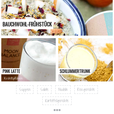
BAUCHWOHL-FRÜHSTÜCK
Kochtöpfchen
PINK LATTE
SCHLUMMERTRUNK
Kochtöpfchen
Kochtöpfchen
Suppen
Salate
Nudeln
Reisgerichte
Kartoffelgerichte