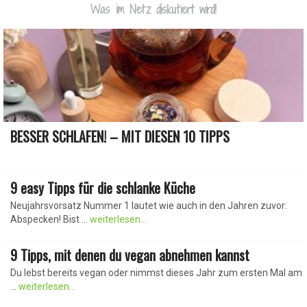
Was im Netz diskutiert wird!
Hier bekommst Du Deine Trinkmotivation! Es ist für
BESSER SCHLAFEN! – MIT DIESEN 10 TIPPS
unsere Gesundheit ...
weiterlesen...
9 easy Tipps für die schlanke Küche
Neujahrsvorsatz Nummer 1 lautet wie auch in den Jahren zuvor:
Abspecken! Bist ...
weiterlesen...
Gut schlafen will gelernt sein! Hierzulande leiden circa 25
% an ...
weiterlesen...
9 Tipps, mit denen du vegan abnehmen kannst
Du lebst bereits vegan oder nimmst dieses Jahr zum ersten Mal am
...
weiterlesen...