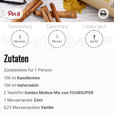
Vorbereitung
Zubereitung
Schwierigkeit
5
1
leicht
Minuten
Minute
Zutaten
Zutatenliste für
1 Person
:
100
ml
Kamillentee
100
ml
Hafermilch
2
Teelöffel
Golden Mellow Mix von YOURSUPER
1
Messerspitze
Zimt
0,25
Messerspitzen
Vanille