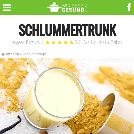
SCHLUMMERTRUNK
Vegane Rezepte
/
5
/
5
(
6
)
für diesen Beitrag
Anzeige
/ Markenrezept