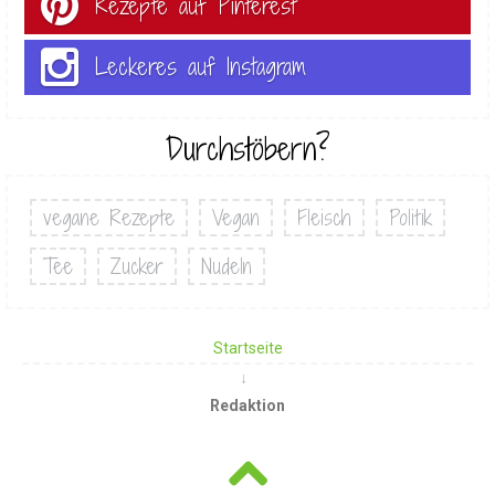
Rezepte auf Pinterest
Leckeres auf Instagram
Durchstöbern?
vegane Rezepte
Vegan
Fleisch
Politik
Tee
Zucker
Nudeln
Startseite
Redaktion