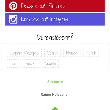
Rezepte auf Pinterest
Leckeres auf Instagram
Durchstöbern?
vegane Rezepte
Vegan
Fleisch
Politik
Tee
Zucker
Nudeln
Startseite
Rainer Holzschuh