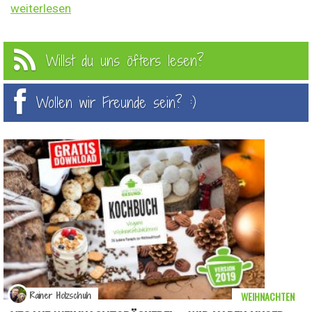
weiterlesen
Willst du uns öfters lesen?
Wollen wir Freunde sein? :)
WEIHNACHTEN
Rainer Holzschuh