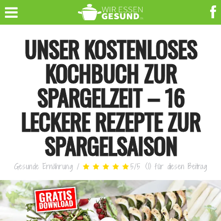
UNSER KOSTENLOSES
KOCHBUCH ZUR
SPARGELZEIT – 16
LECKERE REZEPTE ZUR
SPARGELSAISON
Gesunde Ernährung
/
5
/
5
(
1
)
für diesen Beitrag