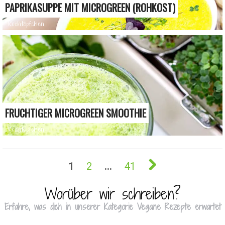
PAPRIKASUPPE MIT MICROGREEN (ROHKOST)
Kochtöpfchen
FRUCHTIGER MICROGREEN SMOOTHIE
Kochtöpfchen
1
2
…
41
Worüber wir schreiben?
Erfahre, was dich in unserer Kategorie Vegane Rezepte erwartet