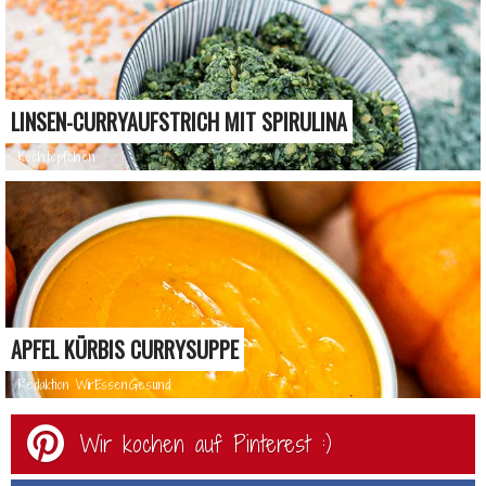
LINSEN-CURRYAUFSTRICH MIT SPIRULINA
Kochtöpfchen
APFEL KÜRBIS CURRYSUPPE
Redaktion WirEssenGesund
Wir kochen auf Pinterest :)