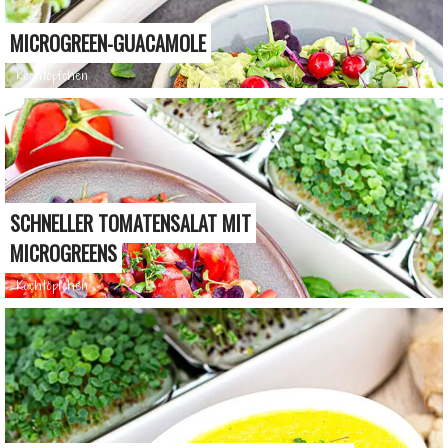
MICROGREEN-GUACAMOLE
Kochtöpfchen
SCHNELLER TOMATENSALAT MIT
MICROGREENS
Kochtöpfchen