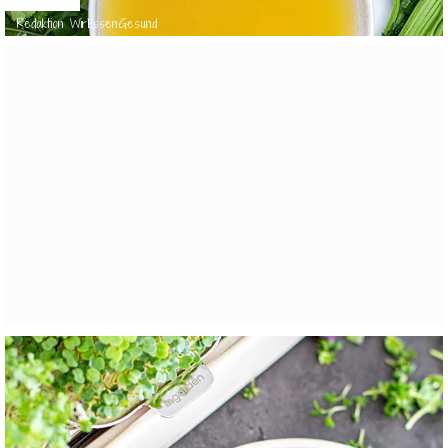
Redaktion WirEssenGesund