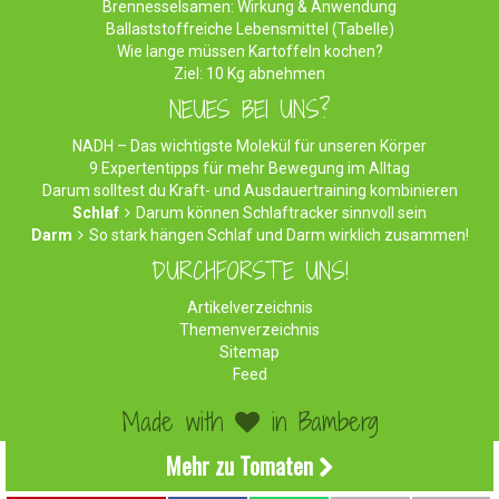
Brennesselsamen: Wirkung & Anwendung
Ballaststoffreiche Lebensmittel (Tabelle)
Wie lange müssen Kartoffeln kochen?
Ziel: 10 Kg abnehmen
NEUES BEI UNS?
NADH – Das wichtigste Molekül für unseren Körper
9 Expertentipps für mehr Bewegung im Alltag
Darum solltest du Kraft- und Ausdauertraining kombinieren
Schlaf
Darum können Schlaftracker sinnvoll sein
Darm
So stark hängen Schlaf und Darm wirklich zusammen!
DURCHFORSTE UNS!
Artikelverzeichnis
Themenverzeichnis
Sitemap
Feed
Made with
in Bamberg
©2026 WirEssenGesund.de - Gesunde Ernährung & leckere
Mehr zu Tomaten
Rezepte!