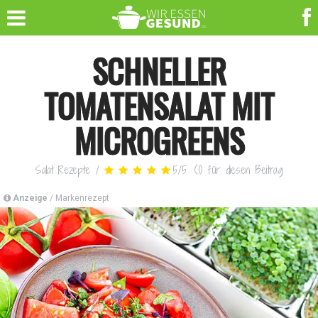
SCHNELLER
TOMATENSALAT MIT
MICROGREENS
Salat Rezepte
/
5
/
5
(
1
)
für diesen Beitrag
Anzeige
/ Markenrezept