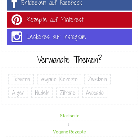
Entdecken auf Facebook
Rezepte auf Pinterest
Leckeres auf Instagram
Verwandte Themen?
Tomaten
vegane Rezepte
Zwiebeln
Algen
Nudeln
Zitrone
Avocado
Startseite
Vegane Rezepte