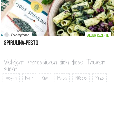
ALGEN REZEPTE
Kochtöpfchen
SPIRULINA-PESTO
Vielleicht interessieren dich diese Themen
auch?
Vegan
Hanf
Kiwi
Maca
Nüsse
Pilze