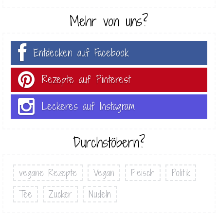
Mehr von uns?
Entdecken auf Facebook
Rezepte auf Pinterest
Leckeres auf Instagram
Durchstöbern?
vegane Rezepte
Vegan
Fleisch
Politik
Tee
Zucker
Nudeln