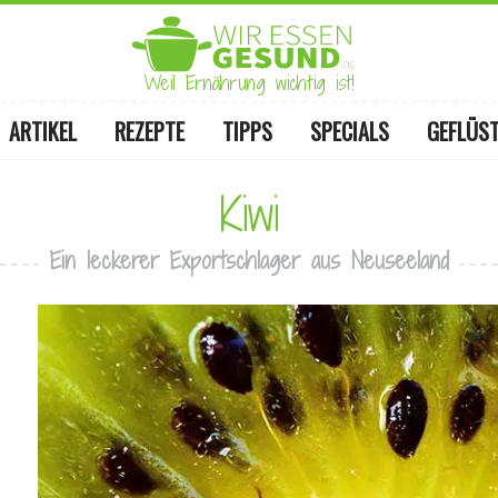
Weil Ernährung wichtig ist!
ARTIKEL
REZEPTE
TIPPS
SPECIALS
GEFLÜS
Kiwi
Ein leckerer Exportschlager aus Neuseeland