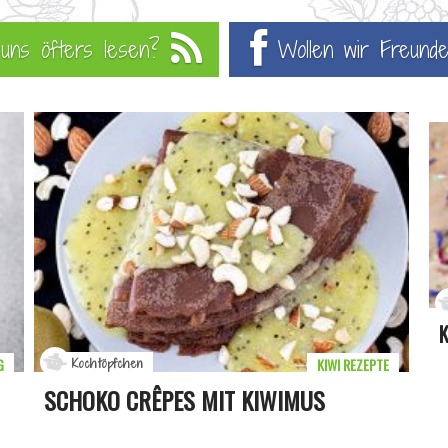
u uns öfters lesen?
Wollen wir Freunde
K
G
KIWI REZEPTE
Kochtöpfchen
SCHOKO CRÊPES MIT KIWIMUS