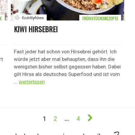
E
FRÜHSTÜCKSREZEPTE
Kochtöpfchen
KIWI HIRSEBREI
Fast jeder hat schon von Hirsebrei gehört. Ich
rt
würde jetzt aber mal behaupten, dass ihn die
wenigsten bisher selbst gegessen haben. Dabei
gilt Hirse als deutsches Superfood und ist vom
...
weiterlesen
1
2
…
4