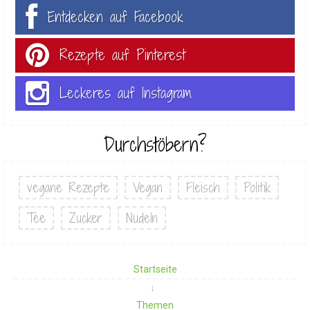
Entdecken auf Facebook
Rezepte auf Pinterest
Leckeres auf Instagram
Durchstöbern?
vegane Rezepte
Vegan
Fleisch
Politik
Tee
Zucker
Nudeln
Startseite
Themen