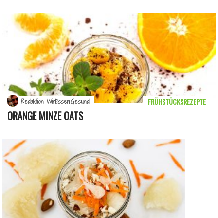
FRÜHSTÜCKSREZEPTE
Redaktion WirEssenGesund
ORANGE MINZE OATS