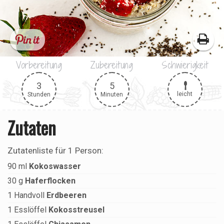
Vorbereitung
Zubereitung
Schwierigkeit
3
5
leicht
Stunden
Minuten
Zutaten
Zutatenliste für
1 Person
:
90
ml
Kokoswasser
30
g
Haferflocken
1
Handvoll
Erdbeeren
1
Esslöffel
Kokosstreusel