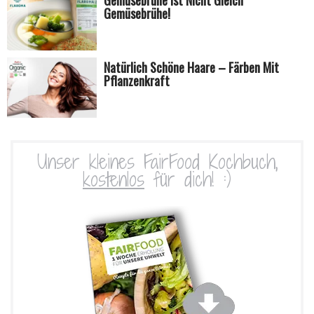
Gemüsebrühe Ist Nicht Gleich
Gemüsebrühe!
Natürlich Schöne Haare – Färben Mit
Pflanzenkraft
Unser kleines FairFood Kochbuch,
kostenlos
für dich! :)