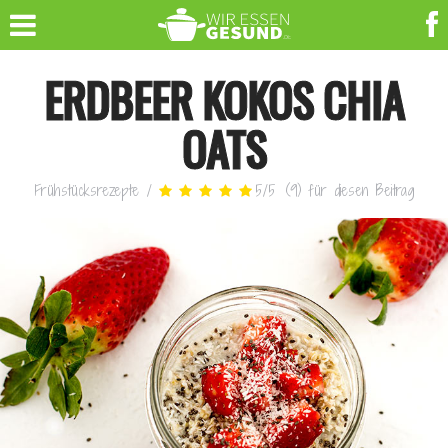
ERDBEER KOKOS CHIA
OATS
Frühstücksrezepte
/
5
/
5
(
9
)
für diesen Beitrag