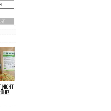
ch?
 NICHT
ÜHE!