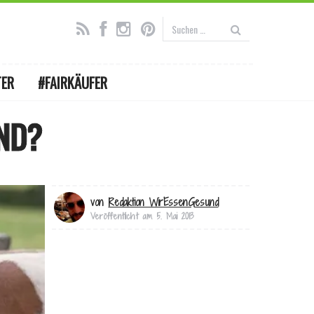
TER
#FAIRKÄUFER
UND?
von
Redaktion WirEssenGesund
Veröffentlicht am
5. Mai 2013