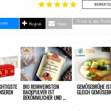
Frisch in dein Postfa
enden
Bloglovin
Mailen
CHTIGSTE
BIO REINWEINSTEIN
GEMÜSEBRÜHE IST
NSEREN
BACKPULVER IST
GLEICH GEMÜSEBR
BEKÖMMLICHER UND ...