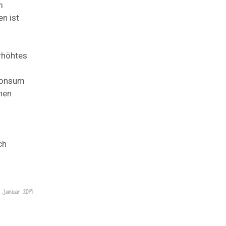
m
n ist
rhöhtes
hkonsum
enen
ch
1 Januar 2019