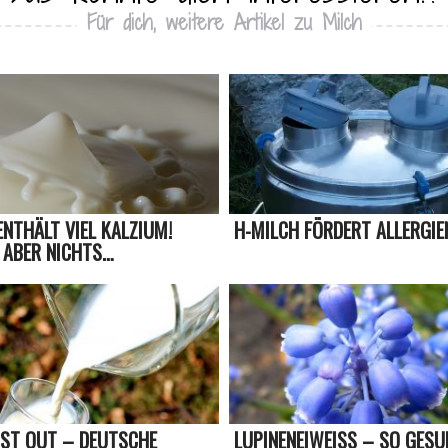
Für dich, weitere Artikel zu Milch
ENTHÄLT VIEL KALZIUM!
H-MILCH FÖRDERT ALLERGIE
 ABER NICHTS…
IST OUT – DEUTSCHE
LUPINENEIWEISS – SO GESUND