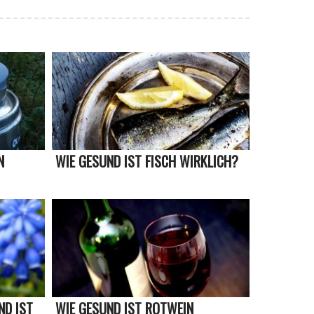
N
WIE GESUND IST FISCH WIRKLICH?
 IST E
WIE GESUND IST ROTWEIN