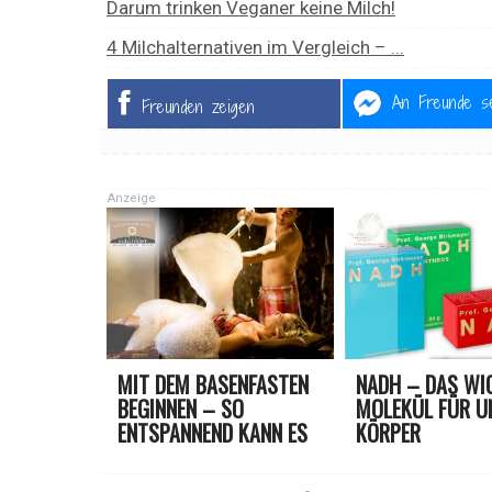
Darum trinken Veganer keine Milch!
4 Milchalternativen im Vergleich – ...
An Freunde s
Freunden zeigen
Anzeige
MIT DEM BASENFASTEN
NADH – DAS WI
BEGINNEN – SO
MOLEKÜL FÜR U
ENTSPANNEND KANN ES
KÖRPER
SEIN