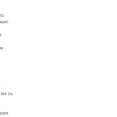
zu
traum
r
as
.
 bis zu
ozent