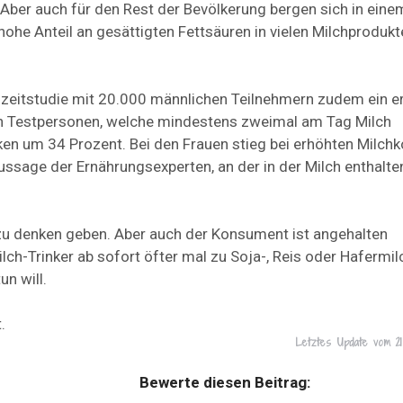
 Aber auch für den Rest der Bevölkerung bergen sich in eine
he Anteil an gesättigten Fettsäuren in vielen Milchprodukte
ngzeitstudie mit 20.000 männlichen Teilnehmern zudem ein e
en Testpersonen, welche mindestens zweimal am Tag Milch
ken um 34 Prozent. Bei den Frauen stieg bei erhöhten Milc
Aussage der Ernährungsexperten, an der in der Milch enthalt
zu denken geben. Aber auch der Konsument ist angehalten
lch-Trinker ab sofort öfter mal zu Soja-, Reis oder Hafermil
n will.
.
Letztes Update vom
2
Bewerte diesen Beitrag: