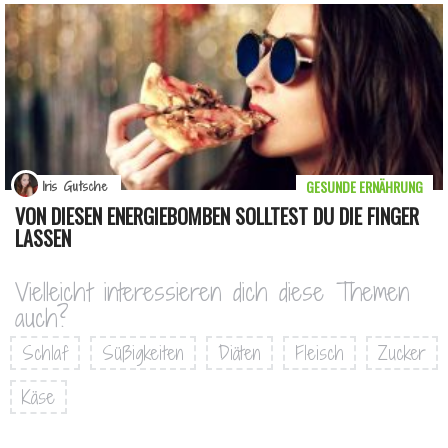
GESUNDE ERNÄHRUNG
Iris Gutsche
VON DIESEN ENERGIEBOMBEN SOLLTEST DU DIE FINGER
LASSEN
Vielleicht interessieren dich diese Themen
auch?
Schlaf
Süßigkeiten
Diäten
Fleisch
Zucker
Käse