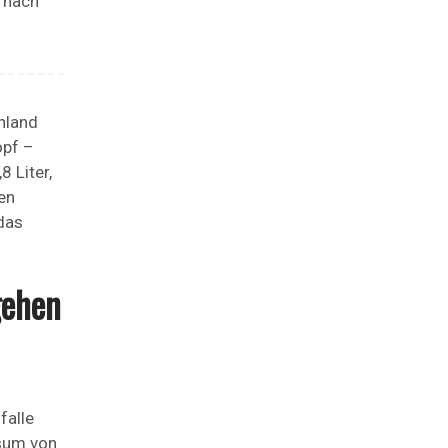
e nach
hland
opf –
 Liter,
en
das
gehen
falle
nsum von