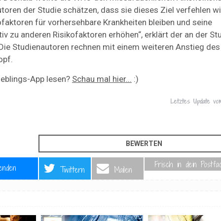
oren der Studie schätzen, dass sie dieses Ziel verfehlen wi
ofaktoren für vorhersehbare Krankheiten bleiben und seine
v zu anderen Risikofaktoren erhöhen“, erklärt der an der St
 Die Studienautoren rechnen mit einem weiteren Anstieg des
opf.
ieblings-App lesen?
Schau mal hier...
:)
Letztes Update v
Frisch in dein Postfa
enden
Twittern
Mailen