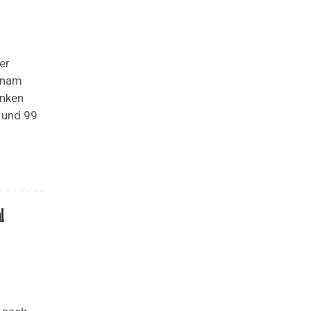
er
etnam
unken
 und 99
!