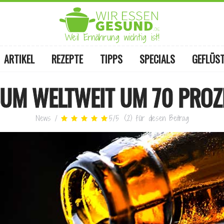
Weil Ernährung wichtig ist!
ARTIKEL
REZEPTE
TIPPS
SPECIALS
GEFLÜS
UM WELTWEIT UM 70 PROZE
News
/
5
/
5
(
2
)
für diesen Beitrag