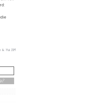
rd:
udie
om
16. Mai 2019
ch?