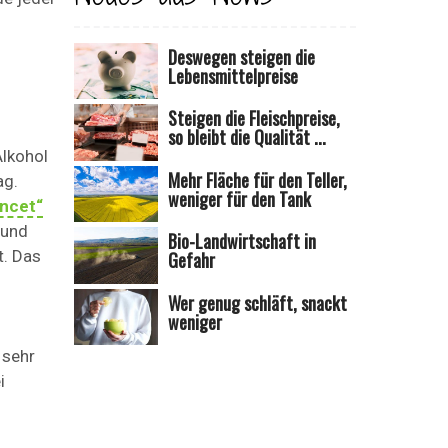
Deswegen steigen die
Lebensmittelpreise
Steigen die Fleischpreise,
so bleibt die Qualität ...
Alkohol
Mehr Fläche für den Teller,
ag.
weniger für den Tank
ancet“
 und
Bio-Landwirtschaft in
t. Das
Gefahr
Wer genug schläft, snackt
weniger
 sehr
i