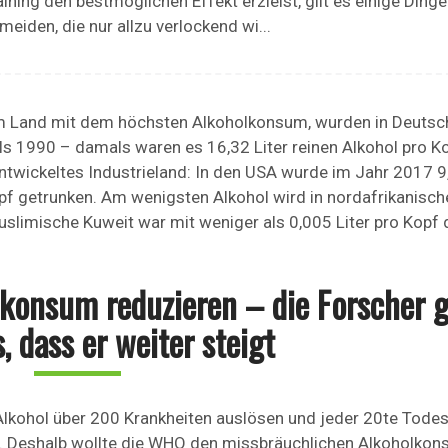
ning den bestmöglichen Effekt erzielst, gilt es einige Ding
eiden, die nur allzu verlockend wi...
s im Land mit dem höchsten Alkoholkonsum, wurden in Deutsc
als 1990 – damals waren es 16,32 Liter reinen Alkohol pro K
ntwickeltes Industrieland: In den USA wurde im Jahr 2017 9,8
Kopf getrunken. Am wenigsten Alkohol wird in nordafrikanisch
slimische Kuweit war mit weniger als 0,005 Liter pro Kopf 
konsum reduzieren – die Forscher 
, dass er weiter steigt
kohol über 200 Krankheiten auslösen und jeder 20te Todes
k. Deshalb wollte die WHO den missbräuchlichen Alkoholko