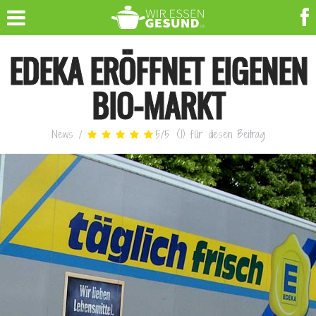
EDEKA ERÖFFNET EIGENEN
BIO-MARKT
News
/
5
/
5
(
1
)
für diesen Beitrag