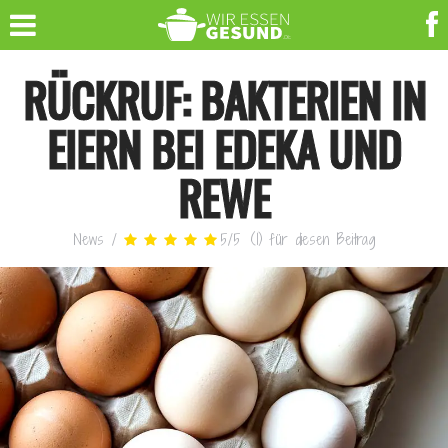
RÜCKRUF: BAKTERIEN IN
EIERN BEI EDEKA UND
REWE
News
/
5
/
5
(
1
)
für diesen Beitrag