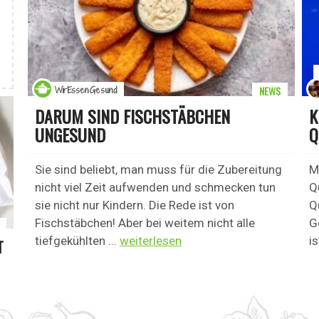
NEWS
WirEssenGesund
DARUM SIND FISCHSTÄBCHEN
K
UNGESUND
Q
Sie sind beliebt, man muss für die Zubereitung
M
nicht viel Zeit aufwenden und schmecken tun
Q
sie nicht nur Kindern. Die Rede ist von
Q
Fischstäbchen! Aber bei weitem nicht alle
G
tiefgekühlten ...
weiterlesen
is
T