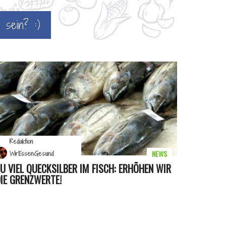
 sein? :)
Redaktion
NEWS
WirEssenGesund
U VIEL QUECKSILBER IM FISCH: ERHÖHEN WIR
IE GRENZWERTE!