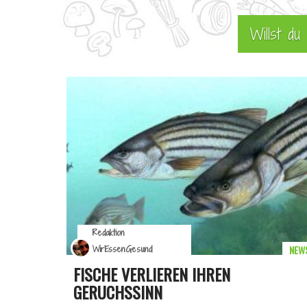
Willst d
Redaktion
NEW
WirEssenGesund
FISCHE VERLIEREN IHREN
GERUCHSSINN