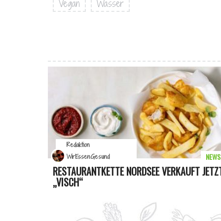
Vegan
Wasser
Redaktion
NEWS
WirEssenGesund
RESTAURANTKETTE NORDSEE VERKAUFT JETZ
„VISCH“