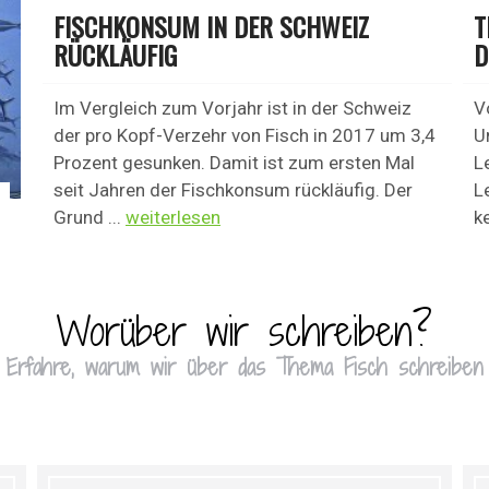
FISCHKONSUM IN DER SCHWEIZ
T
RÜCKLÄUFIG
D
Im Vergleich zum Vorjahr ist in der Schweiz
V
der pro Kopf-Verzehr von Fisch in 2017 um 3,4
U
Prozent gesunken. Damit ist zum ersten Mal
L
seit Jahren der Fischkonsum rückläufig. Der
L
Grund ...
weiterlesen
k
Worüber wir schreiben?
Erfahre, warum wir über das Thema Fisch schreiben