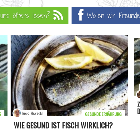
u uns öfters lesen?
Wollen wir Freunde
Z
D
S
GESUNDE ERNÄHRUNG
Ines Herbold
WIE GESUND IST FISCH WIRKLICH?