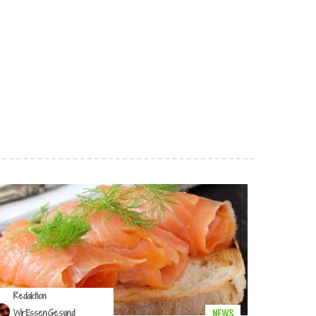
Redaktion
NEWS
WirEssenGesund