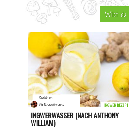
Willst d
Redaktion
INGWER REZEPT
WirEssenGesund
INGWERWASSER (NACH ANTHONY
WILLIAM)