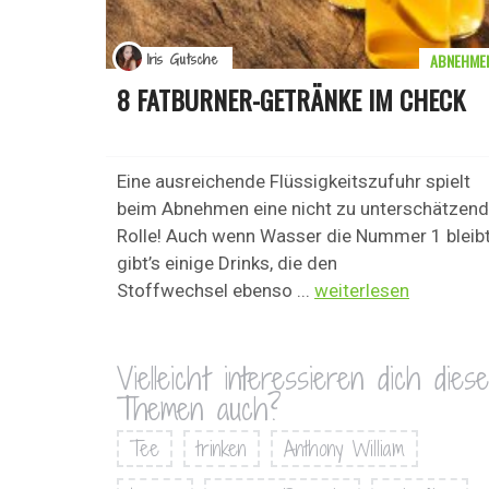
ABNEHME
Iris Gutsche
8 FATBURNER-GETRÄNKE IM CHECK
Eine ausreichende Flüssigkeitszufuhr spielt
beim Abnehmen eine nicht zu unterschätzen
Rolle! Auch wenn Wasser die Nummer 1 bleibt
gibt’s einige Drinks, die den
Stoffwechsel ebenso ...
weiterlesen
Vielleicht interessieren dich diese
Themen auch?
Tee
trinken
Anthony William