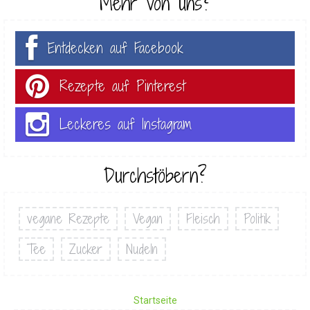
Mehr von uns?
Entdecken auf Facebook
Rezepte auf Pinterest
Leckeres auf Instagram
Durchstöbern?
vegane Rezepte
Vegan
Fleisch
Politik
Tee
Zucker
Nudeln
Startseite