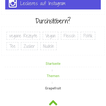
Leckeres auf Instagram
Durchstöbern?
vegane Rezepte
Vegan
Fleisch
Politik
Tee
Zucker
Nudeln
Startseite
Themen
Grapefruit