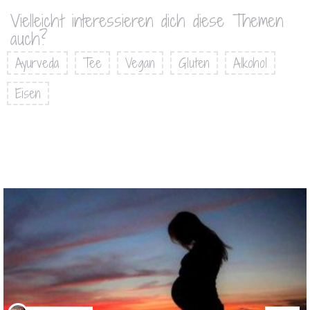
Vielleicht interessieren dich diese Themen
auch?
Ayurveda
Tee
Vegan
Gluten
Alkohol
Eisen