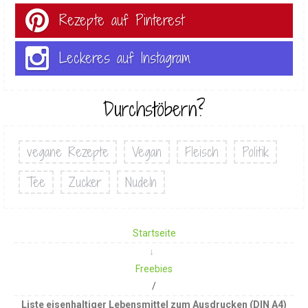
Rezepte auf Pinterest
Leckeres auf Instagram
Durchstöbern?
vegane Rezepte
Vegan
Fleisch
Politik
Tee
Zucker
Nudeln
Startseite
Freebies
/
Liste eisenhaltiger Lebensmittel zum Ausdrucken (DIN A4)