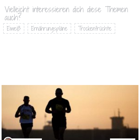
Vielleicht interessieren dich diese Themen
auch?
Eiweiß
Ernährungspläne
Trockenfrüchte