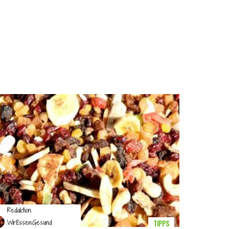
Redaktion
TIPPS
WirEssenGesund