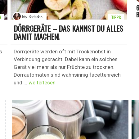
6
B
G
TIPPS
Iris Gutsche
DÖRRGERÄTE – DAS KANNST DU ALLES
DAMIT MACHEN!
s
Dörrgeräte werden oft mit Trockenobst in
Verbindung gebracht. Dabei kann ein solches
Gerät viel mehr als nur Früchte zu trocknen.
Dörrautomaten sind wahnsinnig facettenreich
und ...
weiterlesen