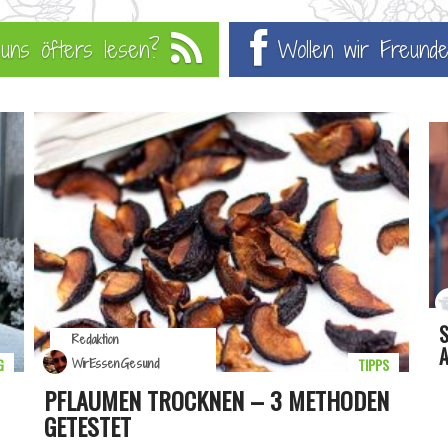
u uns öfters lesen?
Wollen wir Freunde
Redaktion
A
G
TIPPS
WirEssenGesund
PFLAUMEN TROCKNEN – 3 METHODEN
GETESTET