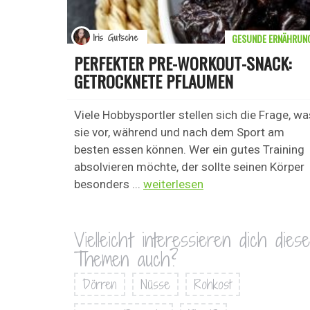
GESUNDE ERNÄHRUN
Iris Gutsche
PERFEKTER PRE-WORKOUT-SNACK:
GETROCKNETE PFLAUMEN
Viele Hobbysportler stellen sich die Frage, wa
sie vor, während und nach dem Sport am
besten essen können. Wer ein gutes Training
absolvieren möchte, der sollte seinen Körper
besonders ...
weiterlesen
Vielleicht interessieren dich diese
Themen auch?
Dörren
Nüsse
Rohkost