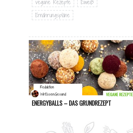
vegane Rezepte
Eiweiß
Ernährungspläne
Redaktion
VEGANE REZEPTE
WirEssenGesund
ENERGYBALLS – DAS GRUNDREZEPT