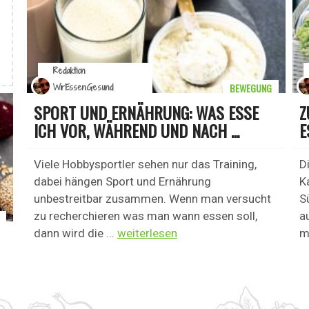
Redaktion
BEWEGUNG
WirEssenGesund
SPORT UND ERNÄHRUNG: WAS ESSE
Z
ICH VOR, WÄHREND UND NACH ...
E
Viele Hobbysportler sehen nur das Training,
D
dabei hängen Sport und Ernährung
K
unbestreitbar zusammen. Wenn man versucht
S
zu recherchieren was man wann essen soll,
a
dann wird die ...
weiterlesen
m