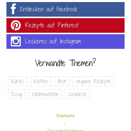
Entdecken auf Facebook
Rezepte auf Pinterest
Leckeres auf Instagram
Verwandte Themen?
Kürbis
Kaffee
Brot
vegane Rezepte
Essig
Weihnachten
Gewürze
Startseite
Gesunde Ernährung