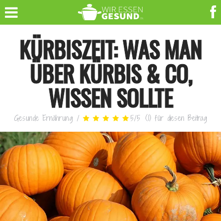
KÜRBISZEIT: WAS MAN
ÜBER KÜRBIS & CO,
WISSEN SOLLTE
Gesunde Ernährung
/
5
/
5
(
1
)
für diesen Beitrag