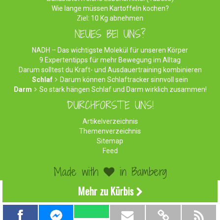
Wie lange müssen Kartoffeln kochen?
Ziel: 10 Kg abnehmen
NEUES BEI UNS?
NADH – Das wichtigste Molekül für unseren Körper
9 Expertentipps für mehr Bewegung im Alltag
Darum solltest du Kraft- und Ausdauertraining kombinieren
Schlaf
Darum können Schlaftracker sinnvoll sein
Darm
So stark hängen Schlaf und Darm wirklich zusammen!
DURCHFORSTE UNS!
Artikelverzeichnis
Themenverzeichnis
Sitemap
Feed
Made with
in Bamberg
©2026 WirEssenGesund.de - Gesunde Ernährung & leckere
Mehr zu Kürbis
Rezepte!
Impressum
|
Datenschutz
|
Werben