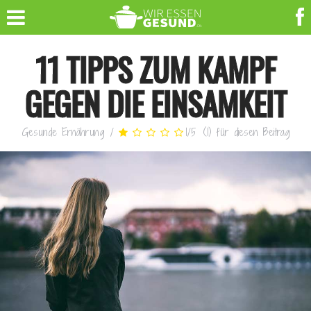
11 TIPPS ZUM KAMPF
GEGEN DIE EINSAMKEIT
Gesunde Ernährung
/
1
/
5
(
1
)
für diesen Beitrag