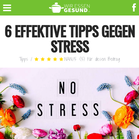
6 EFFEKTIVE TIPPS GEGEN
STRESS
Tipps
/
NAN
/
5
(
5
)
für diesen Beitrag