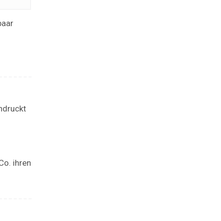
paar
ndruckt
Co. ihren