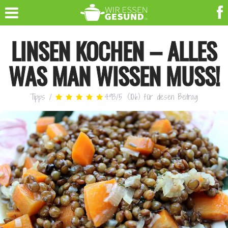
LINSEN KOCHEN – ALLES
WAS MAN WISSEN MUSS!
Tipps
/
4.93
/
5
(
106
)
für diesen Beitrag