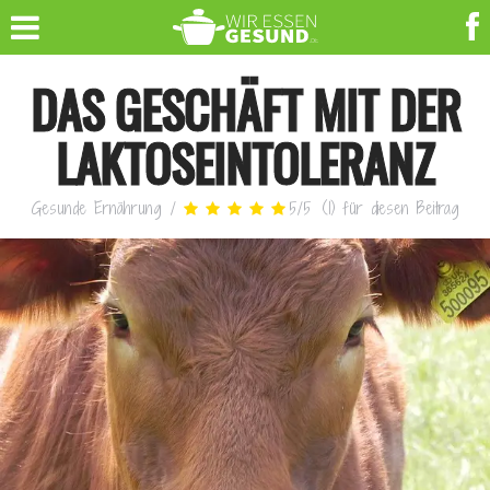
DAS GESCHÄFT MIT DER
LAKTOSEINTOLERANZ
Gesunde Ernährung
/
5
/
5
(
1
)
für diesen Beitrag