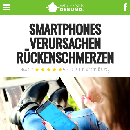
SMARTPHONES
VERURSACHEN
RÜCKENSCHMERZEN
News
/
5
/
5
(
7
)
für diesen Beitrag