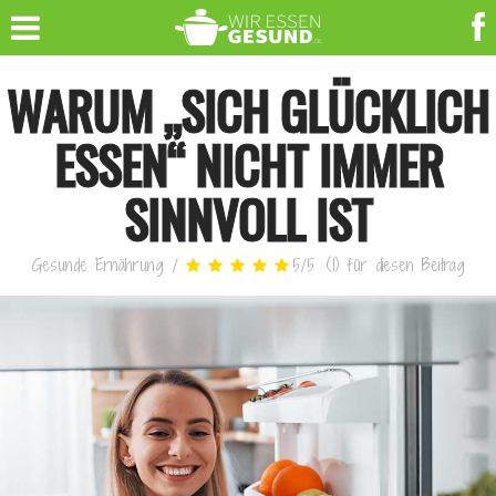
WARUM „SICH GLÜCKLICH
ESSEN“ NICHT IMMER
SINNVOLL IST
Gesunde Ernährung
/
5
/
5
(
1
)
für diesen Beitrag