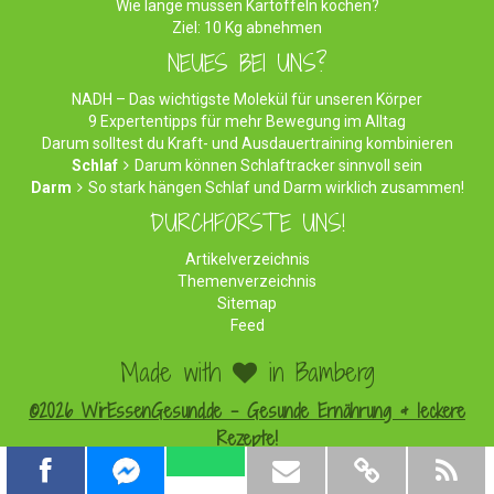
Wie lange müssen Kartoffeln kochen?
Ziel: 10 Kg abnehmen
NEUES BEI UNS?
NADH – Das wichtigste Molekül für unseren Körper
9 Expertentipps für mehr Bewegung im Alltag
Darum solltest du Kraft- und Ausdauertraining kombinieren
Schlaf
Darum können Schlaftracker sinnvoll sein
Darm
So stark hängen Schlaf und Darm wirklich zusammen!
DURCHFORSTE UNS!
Artikelverzeichnis
Themenverzeichnis
Sitemap
Feed
Made with
in Bamberg
©2026 WirEssenGesund.de - Gesunde Ernährung & leckere
Rezepte!
Impressum
|
Datenschutz
|
Werben