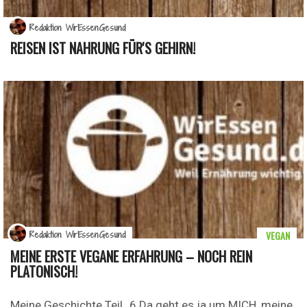
Redaktion WirEssenGesund
REISEN IST NAHRUNG FÜR'S GEHIRN!
VEGAN
Redaktion WirEssenGesund
MEINE ERSTE VEGANE ERFAHRUNG – NOCH REIN
PLATONISCH!
Meine Geschichte Teil_6 Da geht es ja um MICH, meine