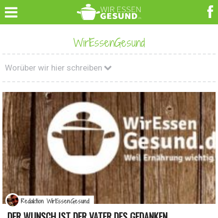
WirEssenGesund
Worüber wir hier schreiben
Redaktion WirEssenGesund
DER WUNSCH IST DER VATER DES GEDANKEN