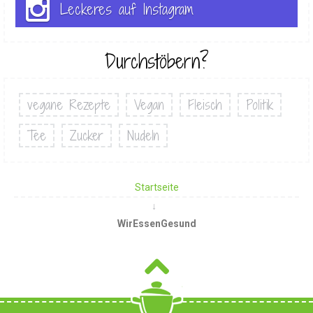
Leckeres auf Instagram
Durchstöbern?
vegane Rezepte
Vegan
Fleisch
Politik
Tee
Zucker
Nudeln
Startseite
WirEssenGesund