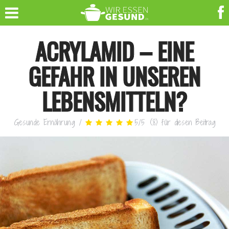
ACRYLAMID – EINE
GEFAHR IN UNSEREN
LEBENSMITTELN?
Gesunde Ernährung
/
5
/
5
(
8
)
für diesen Beitrag