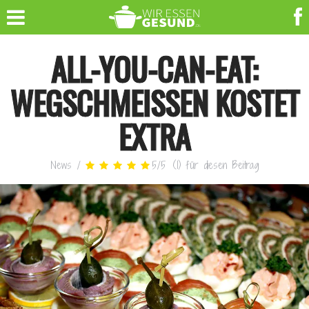
ALL-YOU-CAN-EAT:
WEGSCHMEISSEN KOSTET E
XTRA
News
/
5
/
5
(
1
)
für diesen Beitrag