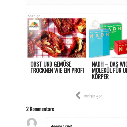
Anzeige
OBST UND GEMÜSE
NADH – DAS WI
TROCKNEN WIE EIN PROFI
MOLEKÜL FÜR U
KÖRPER
Vorheriger
2 Kommentare
Andrea Eichel