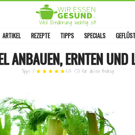
Weil Ernährung wichtig ist!
ARTIKEL
REZEPTE
TIPPS
SPECIALS
GEFLÜS
EL ANBAUEN, ERNTEN UND 
Tipps
/
5
/
5
(
7
)
für diesen Beitrag