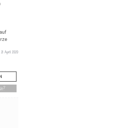
n
 auf
ürze
m
21 April 2020
ch?