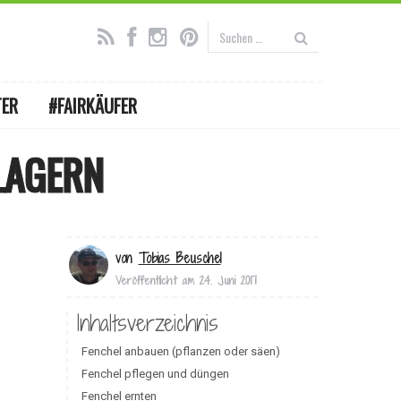
TER
#FAIRKÄUFER
LAGERN
von
Tobias Beuschel
Veröffentlicht am
24. Juni 2017
Inhaltsverzeichnis
Fenchel anbauen (pflanzen oder säen)
Fenchel pflegen und düngen
Fenchel ernten