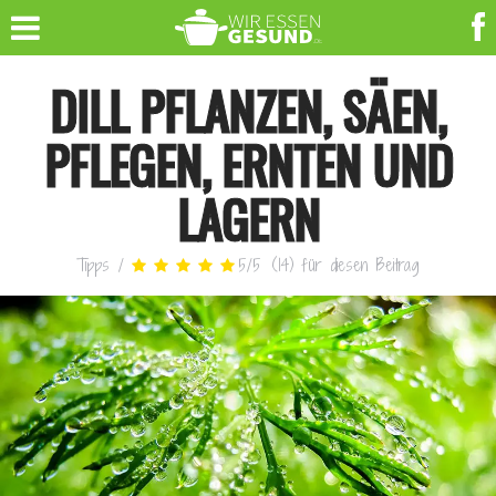
DILL PFLANZEN, SÄEN,
PFLEGEN, ERNTEN UND
LAGERN
Tipps
/
5
/
5
(
14
)
für diesen Beitrag