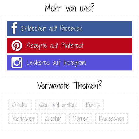
Mehr von uns?
Entdecken auf Facebook
Rezepte auf Pinterest
Leckeres auf Instagram
Verwandte Themen?
Kräuter
säen und ernten
Kürbis
Pastinaken
Zucchini
Dörren
Radieschen