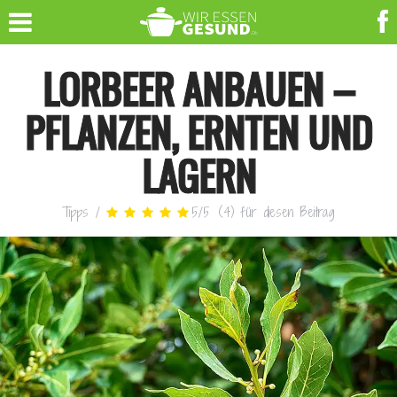
LORBEER ANBAUEN –
PFLANZEN, ERNTEN UND
LAGERN
Tipps
/
5
/
5
(
4
)
für diesen Beitrag