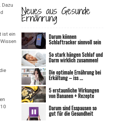
. Dazu
Neues aus Gesunde
nd
Ernährung
 ist ein
Darum können
s Wissen
Schlaftracker sinnvoll sein
So stark hängen Schlaf und
Darm wirklich zusammen!
die
Die optimale Ernährung bei
Erkältung – iss ...
5 erstaunliche Wirkungen
von Bananen + Rezepte
hen
 10
Darum sind Esspausen so
gut für die Gesundheit