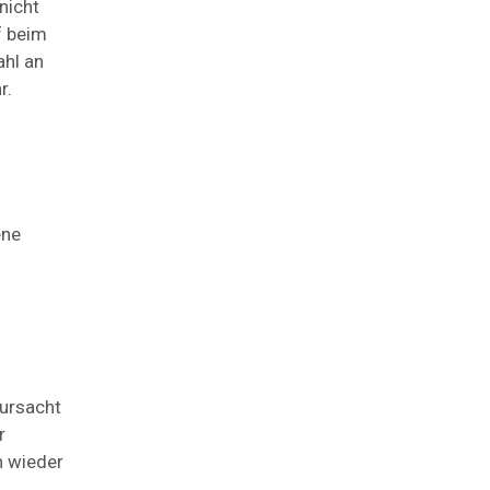
nicht
f beim
ahl an
r.
ene
rursacht
r
h wieder