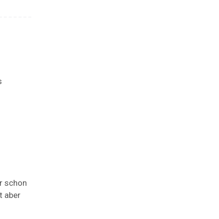
s
r schon
t aber