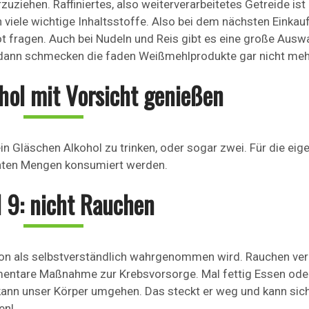
ziehen. Raffiniertes, also weiterverarbeitetes Getreide ist 
 viele wichtige Inhaltsstoffe. Also bei dem nächsten Einkau
t fragen. Auch bei Nudeln und Reis gibt es eine große Ausw
 dann schmecken die faden Weißmehlprodukte gar nicht meh
hol mit Vorsicht genießen
in Gläschen Alkohol zu trinken, oder sogar zwei. Für die eig
raten Mengen konsumiert werden.
 9: nicht Rauchen
h schon als selbstverständlich wahrgenommen wird. Rauchen ve
lementare Maßnahme zur Krebsvorsorge. Mal fettig Essen ode
t kann unser Körper umgehen. Das steckt er weg und kann sic
en!