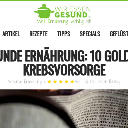
Weil Ernährung wichtig ist!
ARTIKEL
REZEPTE
TIPPS
SPECIALS
GEFLÜS
UNDE ERNÄHRUNG: 10 GOLD
KREBSVORSORGE
Gesunde Ernährung
/
5
/
5
(
3
)
für diesen Beitrag