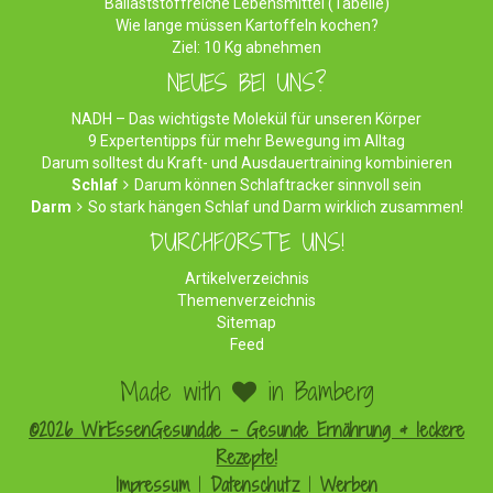
Ballaststoffreiche Lebensmittel (Tabelle)
Wie lange müssen Kartoffeln kochen?
Ziel: 10 Kg abnehmen
NEUES BEI UNS?
NADH – Das wichtigste Molekül für unseren Körper
9 Expertentipps für mehr Bewegung im Alltag
Darum solltest du Kraft- und Ausdauertraining kombinieren
Schlaf
Darum können Schlaftracker sinnvoll sein
Darm
So stark hängen Schlaf und Darm wirklich zusammen!
DURCHFORSTE UNS!
Artikelverzeichnis
Themenverzeichnis
Sitemap
Feed
Made with
in Bamberg
©2026 WirEssenGesund.de - Gesunde Ernährung & leckere
Rezepte!
Impressum
|
Datenschutz
|
Werben