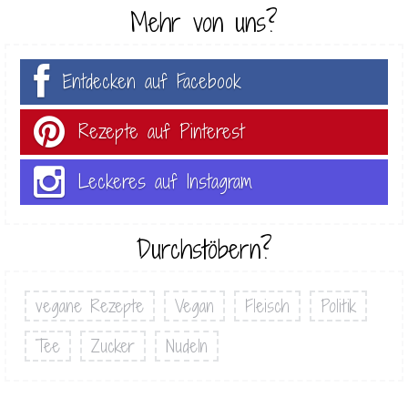
Mehr von uns?
Entdecken auf Facebook
Rezepte auf Pinterest
Leckeres auf Instagram
Durchstöbern?
vegane Rezepte
Vegan
Fleisch
Politik
Tee
Zucker
Nudeln