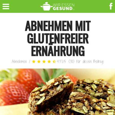
ABNEHMEN MIT
GLUTENFREIER
ERNÄHRUNG
Abnehmen
/
4.37
/
5
(
30
)
für diesen Beitrag