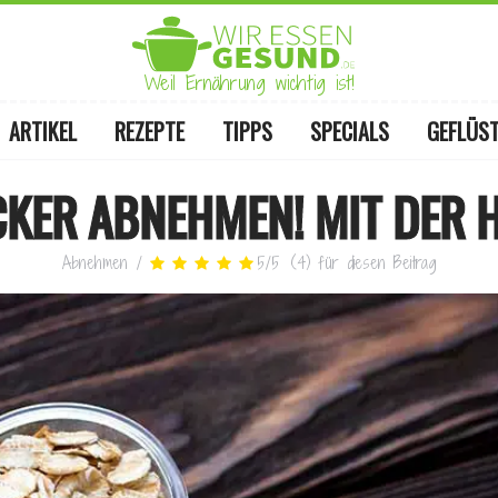
Weil Ernährung wichtig ist!
ARTIKEL
REZEPTE
TIPPS
SPECIALS
GEFLÜS
CKER ABNEHMEN! MIT DER
Abnehmen
/
5
/
5
(
4
)
für diesen Beitrag