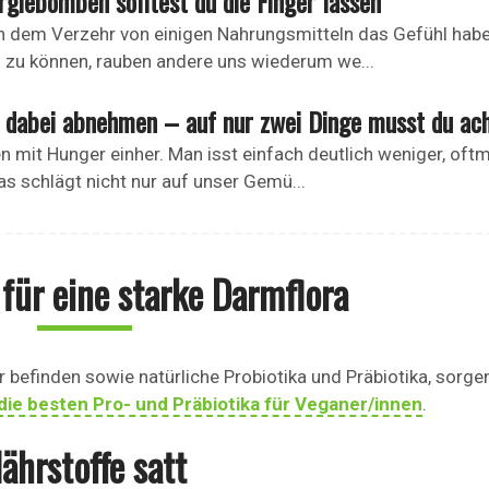
rgiebomben solltest du die Finger lassen
 dem Verzehr von einigen Nahrungsmitteln das Gefühl hab
zu können, rauben andere uns wiederum we...
 dabei abnehmen – auf nur zwei Dinge musst du ach
n mit Hunger einher. Man isst einfach deutlich weniger, oft
s schlägt nicht nur auf unser Gemü...
 für eine starke Darmflora
r befinden sowie natürliche Probiotika und Präbiotika, sorge
die besten Pro- und Präbiotika für Veganer/innen
.
ährstoffe satt