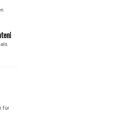
en
ten!
mals
n für