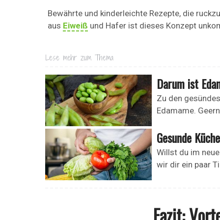
Bewährte und kinderleichte Rezepte, die ruckz
aus
Eiweiß
und Hafer ist dieses Konzept unkomp
Lese mehr zum Thema
Darum ist Eda
Zu den gesündest
Edamame. Geernte
Gesunde Küche 
Willst du im neu
wir dir ein paar T
Fazit: Vor