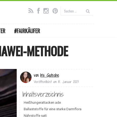
TER
#FAIRKÄUFER
 HAWEI-METHODE
von
Iris Gutsche
Veröffentlicht am
15. Januar 2023
Inhaltsverzeichnis
Heißhungerattacken ade
Ballaststoffe für eine starke Darmflora
Nährstoffe satt