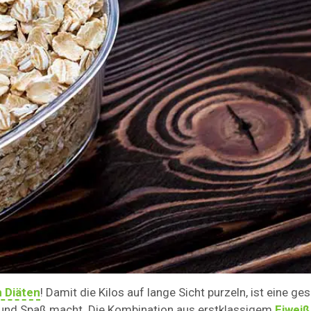
n Diäten
! Damit die Kilos auf lange Sicht purzeln, ist eine ge
t und Spaß macht. Die Kombination aus erstklassigem
Eiweiß