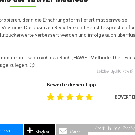
uprobieren, denn die Ernährungsform liefert massenweise
Vitamine. Die positiven Resultate und Berichte sprechen für
lutzuckerwerte verbessert werden und infolge auch überflü
öchte, der kann sich das Buch „HAWEI-Methode. Die revolu
age zulegen. 😊
Letztes Update vom
15
Bewerte diesen Tipp:
Frisch in dein Postfa
enden
Bloglovin
Mailen