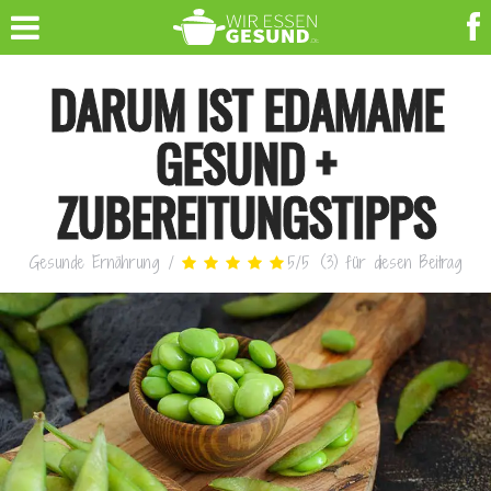
DARUM IST EDAMAME
GESUND +
ZUBEREITUNGSTIPPS
Gesunde Ernährung
/
5
/
5
(
3
)
für diesen Beitrag