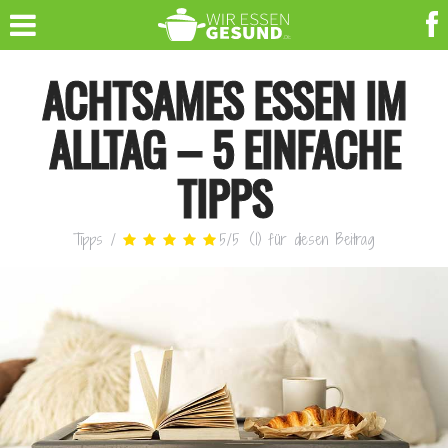
ACHTSAMES ESSEN IM
ALLTAG – 5 EINFACHE
TIPPS
Tipps
/
5
/
5
(
1
)
für diesen Beitrag